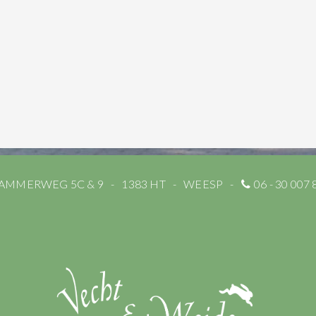
AMMERWEG 5C & 9
1383 HT
WEESP
06 - 30 007 