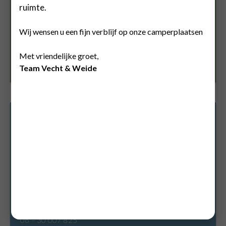
ruimte.
Wij wensen u een fijn verblijf op onze camperplaatsen
Met vriendelijke groet,
Team Vecht & Weide
CONTACT
Heeft u vragen of wilt u met ons in contact komen? Dat
kan op de volgende manieren:
Dammerweg 5c & 9
1383 HT Weesp
info@vechtenweide.nl
Wij zijn telefonisch bereikbaar via:
06 – 30 007 825