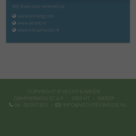
Wij staan ook vermeld op:
www.booking.com
www.airbnb.nl
www.natuurhuisje.nl
COPYRIGHT © VECHT & WEIDE
DAMMERWEG 5C & 9
1383 HT
WEESP
06 - 30 007 825
INFO@VECHTENWEIDE.NL