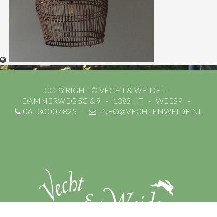
COPYRIGHT © VECHT & WEIDE
DAMMERWEG 5C & 9
1383 HT
WEESP
06 - 30 007 825
INFO@VECHTENWEIDE.NL