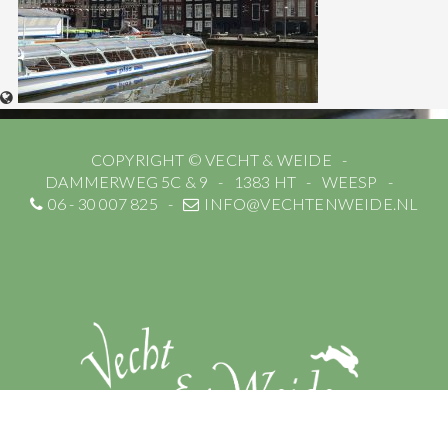
COPYRIGHT © VECHT & WEIDE
DAMMERWEG 5C & 9
1383 HT
WEESP
06 - 30 007 825
INFO@VECHTENWEIDE.NL