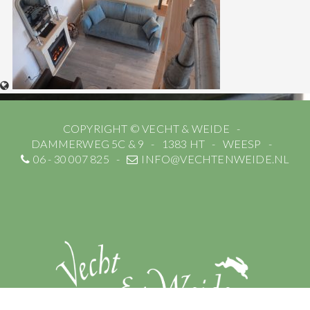
COPYRIGHT © VECHT & WEIDE
DAMMERWEG 5C & 9
1383 HT
WEESP
06 - 30 007 825
INFO@VECHTENWEIDE.NL