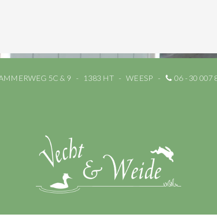
AMMERWEG 5C & 9
1383 HT
WEESP
06 - 30 007 