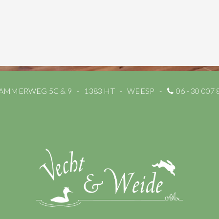
AMMERWEG 5C & 9
1383 HT
WEESP
06 - 30 007 