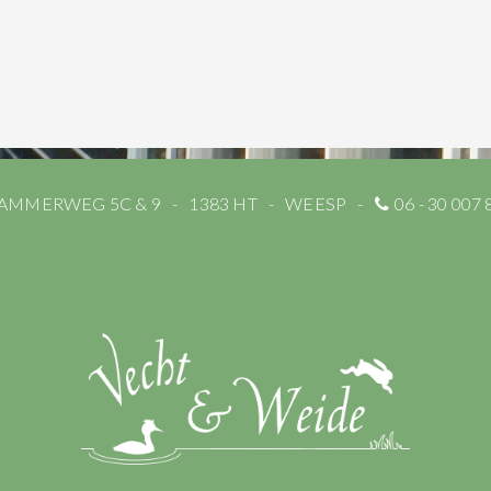
AMMERWEG 5C & 9
1383 HT
WEESP
06 - 30 007 