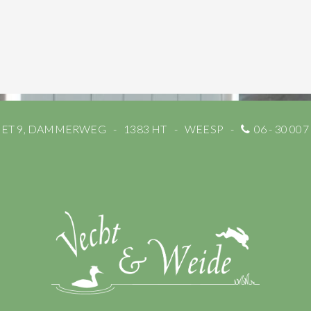
 ET 9, DAMMERWEG
1383 HT
WEESP
06 - 30 007