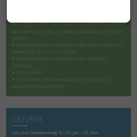
Une pelouse avec des dalles engazonnées au
numéro 9
Vaste espace d'information avec divers itinéraires
de cyclisme et de randonnée (exemplaires disponibles)
qui commencent et se terminent au camping « Vecht &
Weide ».
Installations pour l'évacuation des eaux usées et le
remplissage du réservoir d'eau
Installations pour l'évacuation des toilettes
chimiques
Wi-Fi gratuit
Deux tables de pique-nique sur l'herbe sont à
disposition gratuitement.
OUVRIR
Locatie Dammerweg 5c: 01 jan – 31 dec