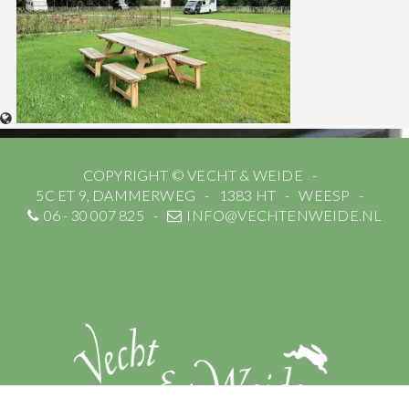
COPYRIGHT © VECHT & WEIDE
5C ET 9, DAMMERWEG
1383 HT
WEESP
06 - 30 007 825
INFO@VECHTENWEIDE.NL