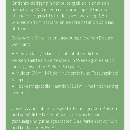
Ondanks de ligging in het buitengebied is er al een
bushalte op 300 m. een restaurant op 400 m., een
strandje met prachtig helder zwemwater op 1,5 km.,
winkels op 4 km. afstand en een treinstation op 6 km.
afstand.
Besondere Orte in der Umgebung, die einen Besuch
wert sind
Amsterdam (15 km - Leicht mit öffentlichen
Verkehrsmitteln zu erreichen. In Weesp gibt es auch
einen großen Park&Ride Parkplatz.)
Muiden (9 km - Mit der Muiderslot und Festungsinsel
Pampus.)
Het vestingstadje Naarden (11 km. – met het vesting
museum).
Unser Wohnmobil ist ausgestattet mit großen Plätzen
und gemütliche Ferienhäuser sind wunderbar
geräumig und gut ausgestattet. Das Parken ist vor Ort
und kostenloses WLAN.