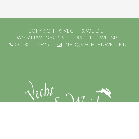
COPYRIGHT © VECHT & WEIDE
DAMMERWEG 5C & 9
1383 HT
WEESP
06 - 30 007 825
INFO@VECHTENWEIDE.NL