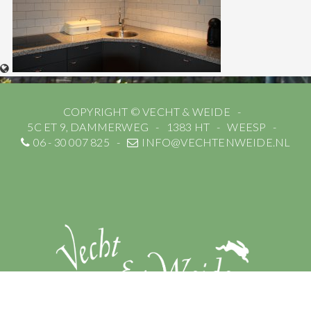
COPYRIGHT © VECHT & WEIDE
5C ET 9, DAMMERWEG
1383 HT
WEESP
06 - 30 007 825
INFO@VECHTENWEIDE.NL